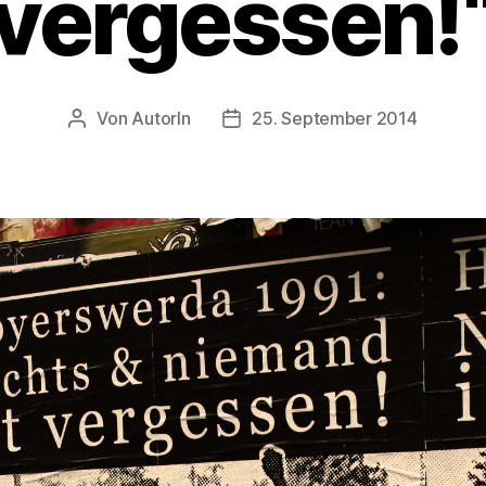
vergessen!
Von
AutorIn
25. September 2014
Beitragsautor
Veröffentlichungsdatum