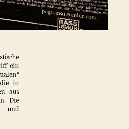
stische
ff ein
malen“
die in
en aus
n. Die
z und