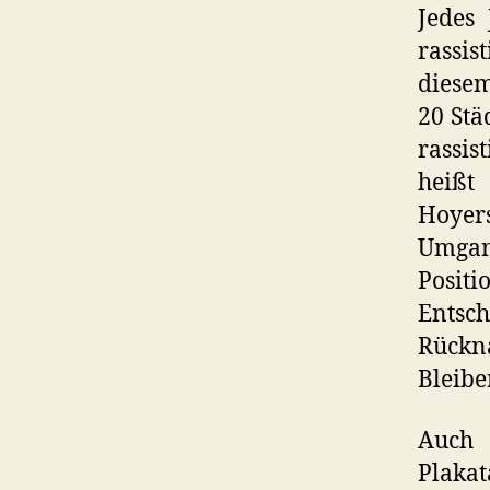
Jedes 
rassis
diesem
20 Stä
rassis
heißt
Hoyer
Umgang
Positi
Entsch
Rückn
Bleibe
Auch 
Plakat