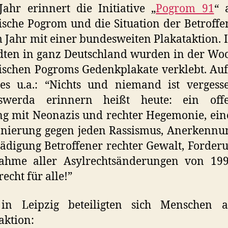
Jahr erinnert die Initiative „
Pogrom 91
“ 
tische Pogrom und die Situation der Betroffe
 Jahr mit einer bundesweiten Plakataktion. 
dten in ganz Deutschland wurden in der Wo
tischen Pogroms Gedenkplakate verklebt. Au
 es u.a.: “Nichts und niemand ist vergess
swerda erinnern heißt heute: ein offe
 mit Neonazis und rechter Hegemonie, ein
onierung gegen jeden Rassismus, Anerkenn
ädigung Betroffener rechter Gewalt, Forder
ahme aller Asylrechtsänderungen von 19
recht für alle!”
in Leipzig beteiligten sich Menschen 
aktion: