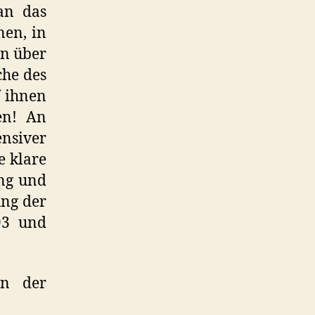
an das
nen, in
In über
che des
f ihnen
en! An
nsiver
e klare
ung und
ung der
93 und
an der