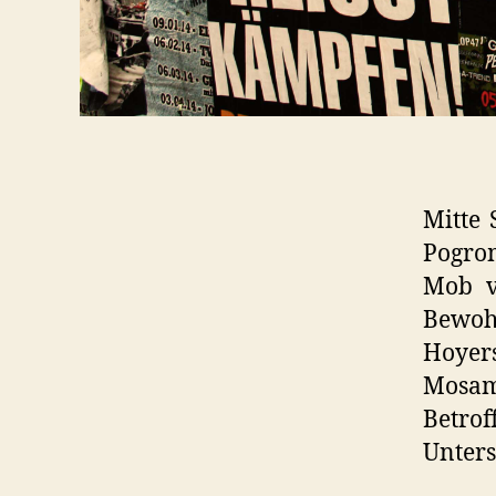
Mitte 
Pogro
Mob v
Bewoh
Hoyer
Mosam
Betr
Unters