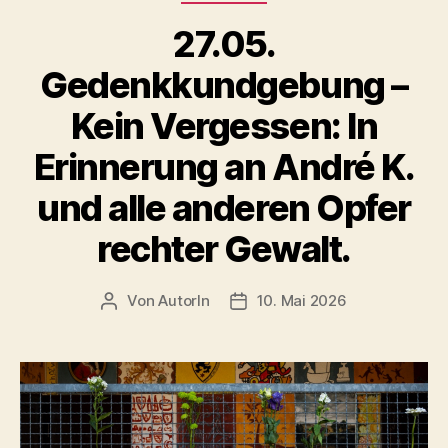
–
32
27.05.
Jahre
Gedenkkundgebung –
danach“
Kein Vergessen: In
Erinnerung an André K.
und alle anderen Opfer
rechter Gewalt.
Von
AutorIn
10. Mai 2026
Beitragsautor
Veröffentlichungsdatum