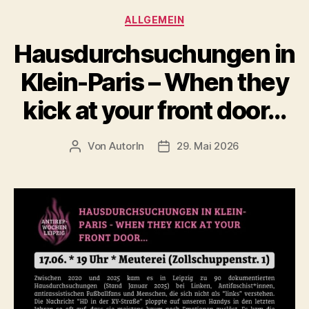
–
Kategorien
ALLGEMEIN
Free
all
Hausdurchsuchungen in
Antifas!“
Klein-Paris – When they
kick at your front door…
Von
AutorIn
29. Mai 2026
Beitragsautor
Veröffentlichungsdatum