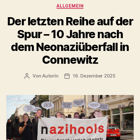
Kategorien
ALLGEMEIN
Antifa
bleibt
Der letzten Reihe auf der
unbeugsam“
Spur – 10 Jahre nach
dem Neonaziüberfall in
Connewitz
Von
AutorIn
16. Dezember 2025
Beitragsautor
Veröffentlichungsdatum