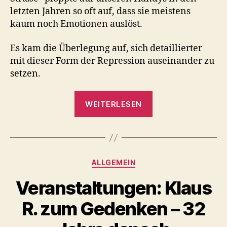
letzten Jahren so oft auf, dass sie meistens
kaum noch Emotionen auslöst.
Es kam die Überlegung auf, sich detaillierter
mit dieser Form der Repression auseinander zu
setzen.
„Hausdurchsuch
WEITERLESEN
in
Klein-
Paris
–
Kategorien
ALLGEMEIN
When
they
Veranstaltungen: Klaus
kick
R. zum Gedenken – 32
at
your