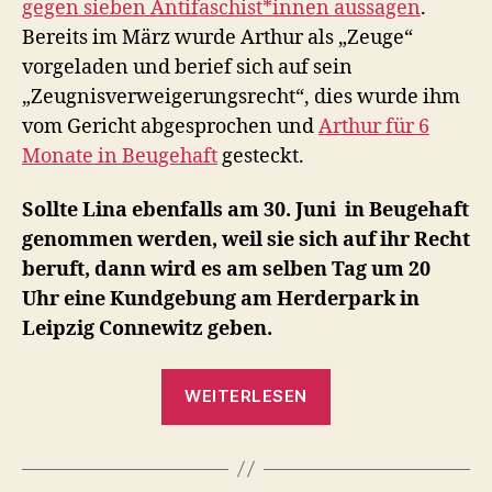
gegen sieben Antifaschist*innen aussagen
.
Bereits im März wurde Arthur als „Zeuge“
vorgeladen und berief sich auf sein
„Zeugnisverweigerungsrecht“, dies wurde ihm
vom Gericht abgesprochen und
Arthur für 6
Monate in Beugehaft
gesteckt
.
Sollte Lina
ebenfalls am 30. Juni in Beugehaft
genommen werden, weil sie sich auf ihr Recht
beruft, dann wird es am selben Tag um 20
Uhr eine Kundgebung am Herderpark in
Leipzig Connewitz geben.
„Kundgebung:
WEITERLESEN
Antifa
bleibt
unbeugsam!