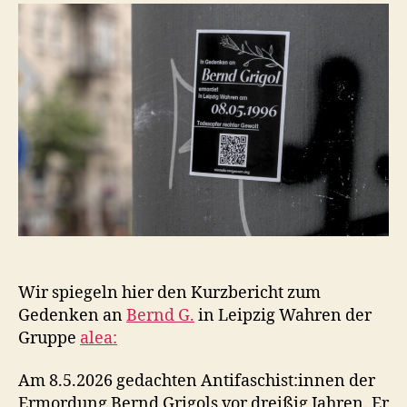
Opfer
rechter
Gewalt.“
Wir spiegeln hier den Kurzbericht zum
Gedenken an
Bernd G.
in Leipzig Wahren der
Gruppe
alea:
Am 8.5.2026 gedachten Antifaschist:innen der
Ermordung Bernd Grigols vor dreißig Jahren. Er