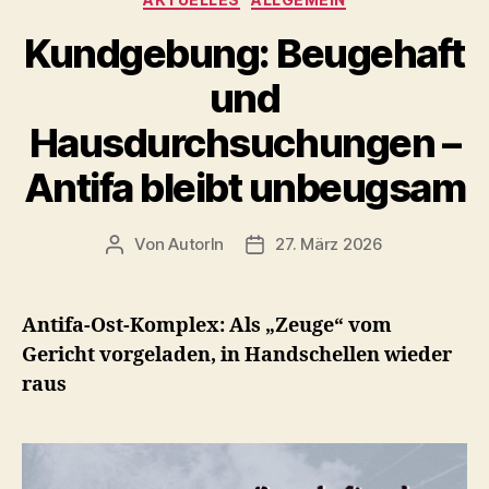
G.“
Kundgebung: Beugehaft
und
Hausdurchsuchungen –
Antifa bleibt unbeugsam
Von
AutorIn
27. März 2026
Beitragsautor
Veröffentlichungsdatum
Antifa-Ost-Komplex: Als „Zeuge“ vom
Gericht vorgeladen, in Handschellen wieder
raus