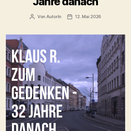
Jahre danach
front
door…“
Von
AutorIn
12. Mai 2026
Beitragsautor
Veröffentlichungsdatum