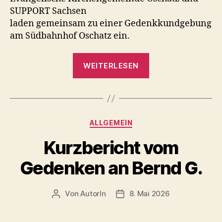
SUPPORT Sachsen
laden gemeinsam zu einer Gedenkkundgebung
am Südbahnhof Oschatz ein.
„27.05.
WEITERLESEN
Gedenkkundgeb
–
Kein
Vergessen:
Kategorien
ALLGEMEIN
In
Erinnerung
Kurzbericht vom
an
Gedenken an Bernd G.
André
K.
und
Von
AutorIn
8. Mai 2026
Beitragsautor
Veröffentlichungsdatum
alle
anderen