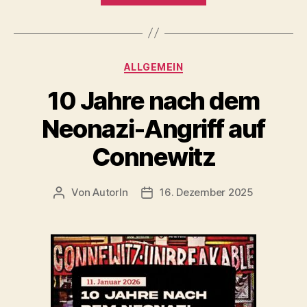
Reihe
auf
der
Kategorien
ALLGEMEIN
Spur
–
10 Jahre nach dem
10
Neonazi-Angriff auf
Jahre
nach
Connewitz
dem
Neonaziüberfall
Von
AutorIn
16. Dezember 2025
Beitragsautor
Veröffentlichungsdatum
in
Connewitz“