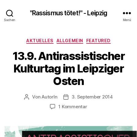
"Rassismus tötet!" - Leipzig
Suchen
Menü
Kategorien
AKTUELLES
ALLGEMEIN
FEATURED
13.9. Antirassistischer
Kulturtag im Leipziger
Osten
Von
AutorIn
3. September 2014
Beitragsautor
Veröffentlichungsdatum
zu
1 Kommentar
13.9.
Antirassistischer
Kulturtag
im