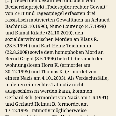
[…] Neben den bekannten und auch vom
Rechercheprojekt „Todesopfer rechter Gewalt“
von ZEIT und Tagesspiegel erfassten drei
rassistisch motivierten Gewalttaten an Achmed
Bachir (23.10.1996), Nuno Lourenço (4.7.1998)
und Kamal Kilade (24.10.2010), den
sozialdarwinistischen Morden an Klaus R.
(28.5.1994 ) und Karl-Heinz Teichmann
(22.8.2008) sowie dem homophoben Mord an
Bernd Grigol (8.5.1996) betrifft dies auch den
wohnungslosen Horst K. (ermordet am
30.12.1995) und Thomas K. (ermordet von
einem Nazis am 4.10..2003). Als Verdachtsfälle,
in denen ein rechtes Tatmotiv nicht
ausgeschlossen werden kann, kommen
Gerhard Sch. (ermordet von Nazis am 1.6.1991)
und Gerhard Helmut B. (ermordet am
17.12.1995, Tatmotiv möglicherweise