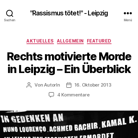
"Rassismus tötet!" - Leipzig
Suchen
Menü
Kategorien
AKTUELLES
ALLGEMEIN
FEATURED
Rechts motivierte Morde
in Leipzig – Ein Überblick
Von
AutorIn
16. Oktober 2013
Beitragsautor
Veröffentlichungsdatum
zu
4 Kommentare
Rechts
motivierte
Morde
in
Leipzig
–