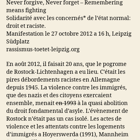
Never forgive, Never forget – Remembering
means fighting
Solidarité avec les concernés* de l’état normal:
droit et raciste.
Manifestation le 27 octobre 2012 a 16 h, Leipzig
Südplatz
rassismus-toetet-leipzig.org
En août 2012, il faisait 20 ans, que le pogrome
de Rostock-Lichtenhagen a eu lieu. C’était les
pires débordements racistes en Allemagne
depuis 1945. La violence contre les immigrés,
que des nazis et des citoyens exercaient
ensemble, menait
en 1993
à la quasi abolition
du droit fondamental d’asyle. L’évènement de
Rostock n’était pas un cas isolé. Les actes de
violence et les attentats contre les logements
d’immigrés a Hoyerswerda (1991), Mannheim