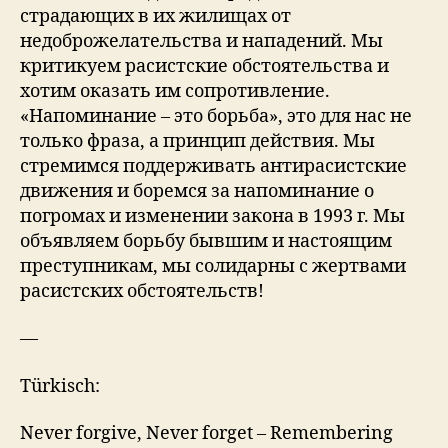
страдающих в их жилищах от
недоброжелательства и нападений. Мы
критикуем расистские обстоятельства и
хотим оказать им сопротивление.
«Напоминание – это борьба», это для нас не
только фраза, а принцип действия. Мы
стремимся поддерживать антирасистские
движения и боремся за напоминание о
погромах и изменении закона в 1993 г. Мы
объявляем борьбу бывшим и настоящим
преступникам, мы солидарны с жертвами
расистских обстоятельств!
—
Türkisch:
Never forgive, Never forget – Remembering