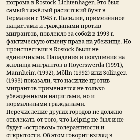
погрома в Rostock-Lichtenhagen.Это был
самый тяжёлый расистский бунт в
Германии с 1945 г. Насилие, применённое
нацистами и гражданами против
мигрантов, повлекло за собой в 1993 г.
фактическую отмену права на убежище. Но
происшествия в Rostock были не
единичными. Нападения и покушения на
жилища мигрантов в Hoyerswerda (1991),
Mannheim (1992), Mölln (1992) или Solingen
(1993) показали, что насилие против
мигрантов применяется не только
убеждёнными нацистами, но и
нормальными гражданами.
Перечисление других городов не должно
отвлекать от того, что Leipzig не был и не
будет «островом» толерантности и
открытости. Об этом говорит взгляд в