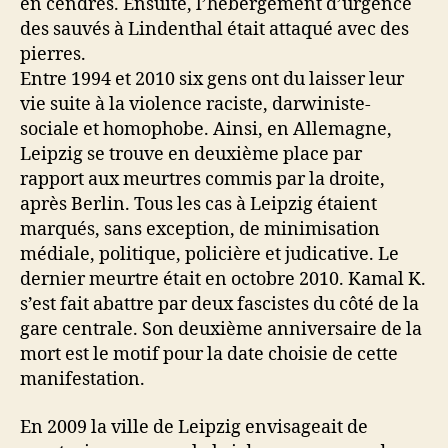
en cendres. Ensuite, l’hébergement d’urgence
des sauvés à Lindenthal était attaqué avec des
pierres.
Entre 1994
et 2010 six gens ont du laisser leur
vie suite à la violence raciste, darwiniste-
sociale et homophobe. Ainsi, en Allemagne,
Leipzig se trouve en deuxième place par
rapport aux meurtres commis par la droite,
après Berlin. Tous les cas à Leipzig étaient
marqués, sans exception, de minimisation
médiale, politique, policière et judicative. Le
dernier meurtre était en octobre 2010. Kamal K.
s’est fait abattre par deux fascistes du côté de la
gare centrale. Son deuxième anniversaire de la
mort est le motif pour la date choisie de cette
manifestation.
En 2009 la ville de Leipzig envisageait de