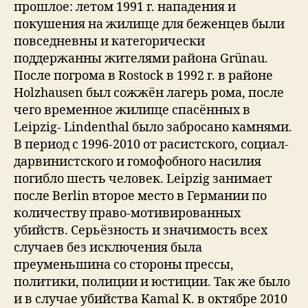
прошлое: летом 1991 г. нападения и
покушения на жилище для беженцев были
повседневны и категорически
поддержанны жителями района Grünau.
После погрома в Rostock в 1992 г. в районе
Holzhausen был сожжён лагерь рома, после
чего временное жилище спасённых в
Leipzig- Lindenthal было забросано камнями.
В период с 1996-2010 от расистского, социал-
дарвинистского и гомофобного насилия
погибло шесть человек. Leipzig занимает
после Berlin второе место в Германии по
количеству право-мотивированных
убийств. Серьёзность и значимость всех
случаев без исключения была
преуменьшина со стороны прессы,
политики, полиции и юстиции. Так же было
и в случае убийства Kamal K. в октябре 2010