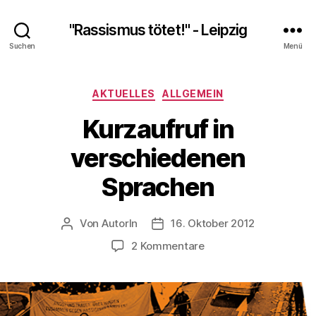
"Rassismus tötet!" - Leipzig
Suchen
Menü
Kategorien
AKTUELLES
ALLGEMEIN
Kurzaufruf in
verschiedenen
Sprachen
Von
AutorIn
16. Oktober 2012
Beitragsautor
Veröffentlichungsdatum
zu
2 Kommentare
Kurzaufruf
in
verschiedenen
Sprachen