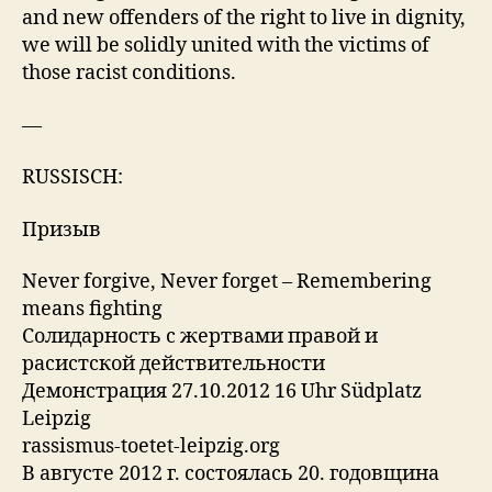
and new offenders of the right to live in dignity,
we will be solidly united with the victims of
those racist conditions.
—
RUSSISCH:
Призыв
Never forgive, Never forget – Remembering
means fighting
Солидарность с жертвами правой и
расистской действительности
Демонстрация 27.10.2012 16 Uhr Südplatz
Leipzig
rassismus-toetet-leipzig.org
В августе 2012 г. состоялась 20. годовщина