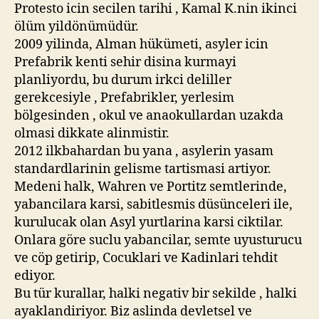
Protesto icin secilen tarihi , Kamal K.nin ikinci
ölüm yildönümüdür.
2009 yilinda, Alman hükümeti, asyler icin
Prefabrik kenti sehir disina kurmayi
planliyordu, bu durum irkci deliller
gerekcesiyle , Prefabrikler, yerlesim
bölgesinden , okul ve anaokullardan uzakda
olmasi dikkate alinmistir.
2012 ilkbahardan bu yana , asylerin yasam
standardlarinin gelisme tartismasi artiyor.
Medeni halk, Wahren ve Portitz semtlerinde,
yabancilara karsi, sabitlesmis düsünceleri ile,
kurulucak olan Asyl yurtlarina karsi ciktilar.
Onlara göre suclu yabancilar, semte uyusturucu
ve cöp getirip, Cocuklari ve Kadinlari tehdit
ediyor.
Bu tür kurallar, halki negativ bir sekilde , halki
ayaklandiriyor. Biz aslinda devletsel ve