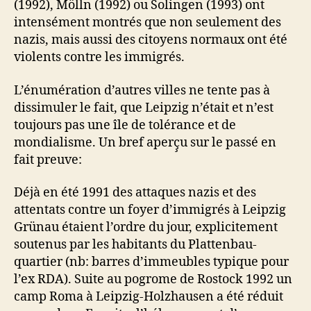
(1992), Mölln (1992) ou Solingen (1993) ont
intensément montrés que non seulement des
nazis, mais aussi des citoyens normaux ont été
violents contre les immigrés.
L’énumération d’autres villes ne tente pas à
dissimuler le fait, que Leipzig n’était et n’est
toujours pas une île de tolérance et de
mondialisme. Un bref aperç̧u sur le passé en
fait preuve:
Déjà en été 1991 des attaques nazis et des
attentats contre un foyer d’immigrés à Leipzig
Grünau étaient l’ordre du jour, explicitement
soutenus par les habitants du Plattenbau-
quartier (nb: barres d’immeubles typique pour
l’ex RDA). Suite au pogrome de Rostock 1992 un
camp Roma à Leipzig-Holzhausen a été réduit