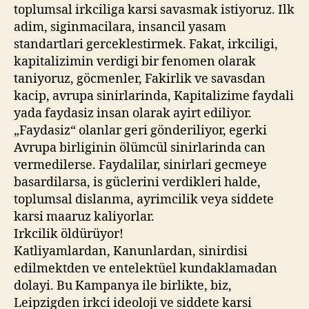
toplumsal irkciliga karsi savasmak istiyoruz. Ilk
adim, siginmacilara, insancil yasam
standartlari gerceklestirmek. Fakat, irkciligi,
kapitalizimin verdigi bir fenomen olarak
taniyoruz, göcmenler, Fakirlik ve savasdan
kacip, avrupa sinirlarinda, Kapitalizime faydali
yada faydasiz insan olarak ayirt ediliyor.
„Faydasiz“ olanlar geri gönderiliyor, egerki
Avrupa birliginin ölümcül sinirlarinda can
vermedilerse. Faydalilar, sinirlari gecmeye
basardilarsa, is güclerini verdikleri halde,
toplumsal dislanma, ayrimcilik veya siddete
karsi maaruz kaliyorlar.
Irkcilik öldürüyor!
Katliyamlardan, Kanunlardan, sinirdisi
edilmektden ve entelektüel kundaklamadan
dolayi. Bu Kampanya ile birlikte, biz,
Leipzigden irkci ideoloji ve siddete karsi