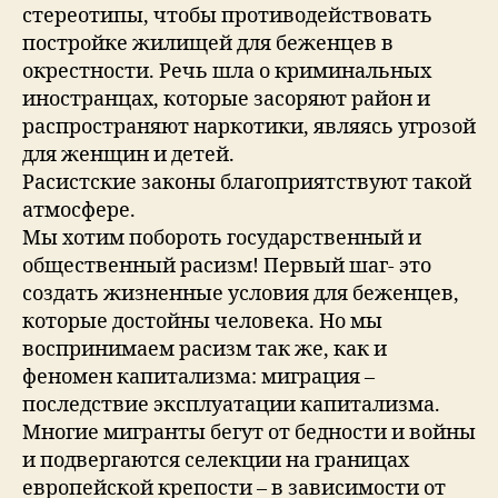
стереотипы, чтобы противодействовать
постройке жилищей для беженцев в
окрестности. Речь шла о криминальных
иностранцах, которые засоряют район и
распространяют наркотики, являясь угрозой
для женщин и детей.
Расистские законы благоприятствуют такой
атмосфере.
Мы хотим побороть государственный и
общественный расизм! Первый шаг- это
создать жизненные условия для беженцев,
которые достойны человека. Но мы
воспринимаем расизм так же, как и
феномен капитализма: миграция –
последствие эксплуатации капитализма.
Многие мигранты бегут от бедности и войны
и подвергаются селекции на границах
европейской крепости – в зависимости от