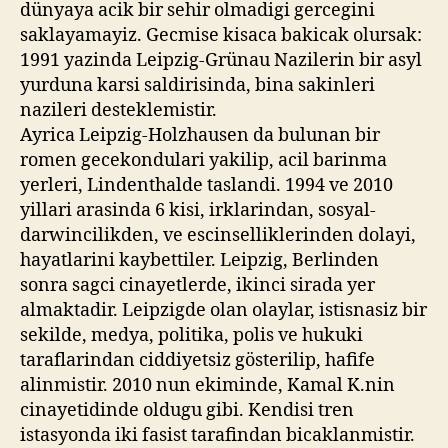
dünyaya acik bir sehir olmadigi gercegini
saklayamayiz. Gecmise kisaca bakicak olursak:
1991 yazinda Leipzig-Grünau Nazilerin bir asyl
yurduna karsi saldirisinda, bina sakinleri
nazileri desteklemistir.
Ayrica Leipzig-Holzhausen da bulunan bir
romen gecekondulari yakilip, acil barinma
yerleri, Lindenthalde taslandi. 1994
ve 2010
yillari arasinda 6 kisi, irklarindan, sosyal-
darwincilikden, ve escinselliklerinden dolayi,
hayatlarini kaybettiler. Leipzig, Berlinden
sonra sagci cinayetlerde, ikinci sirada yer
almaktadir. Leipzigde olan olaylar, istisnasiz bir
sekilde, medya, politika, polis ve hukuki
taraflarindan ciddiyetsiz gösterilip, hafife
alinmistir. 2010 nun ekiminde, Kamal K.nin
cinayetidinde oldugu gibi. Kendisi tren
istasyonda iki fasist tarafindan bicaklanmistir.