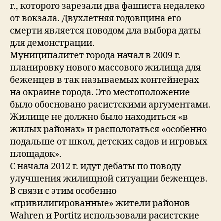
г., которого зарезали два фашиста недалеко
от вокзала. Двухлетняя годовщина его
смерти является поводом дла выбора даты
для демонстрации.
Муниципалитет города начал в 2009 г.
планировку нового массового жилища для
беженцев в так называемых контейнерах
на окраине города. Это местоположение
было обосновано расистскими аргументами.
Жилище не должно было находиться «в
жилых районах» и распологаться «особенно
подальше от школ, детских садов и игровых
площадок».
С начала 2012 г. идут дебаты по поводу
улучшения жилищной ситуации беженцев.
В связи с этим особенно
«привилигированные» жители районов
Wahren и Portitz использовали расистские