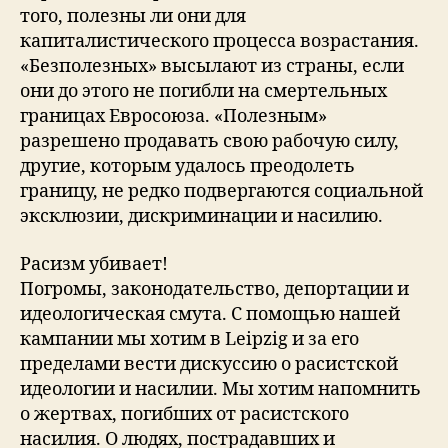
того, полезны ли они для
капиталистического процесса возрастания.
«Безполезных» высылают из страны, если
они до этого не погибли на смертельных
границах Евросоюза. «Полезным»
разрешено продавать свою рабочую силу,
другие, которым удалось преодолеть
границу, не редко подвергаются социальной
эксклюзии, дискриминации и насилию.
Расизм убивает!
Погромы, законодательство, депортации и
идеологическая смута. С помощью нашей
кампании мы хотим в Leipzig и за его
пределами вести дискуссию о расистской
идеологии и насилии. Мы хотим напомнить
о жертвах, погибших от расистского
насилия. О людях, пострадавших и