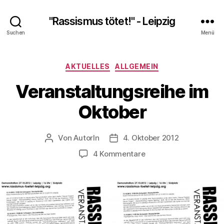
"Rassismus tötet!" - Leipzig
Suchen
Menü
Kategorien
AKTUELLES
ALLGEMEIN
Veranstaltungsreihe im
Oktober
Von
AutorIn
4. Oktober 2012
Beitragsautor
Veröffentlichungsdatum
zu
4 Kommentare
Veranstaltungsreihe
im
Oktober