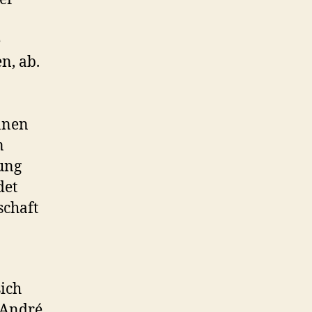
e
n, ab.
innen
n
ung
det
schaft
sich
 André