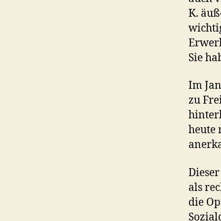
K. äuß
wichti
Erwerb
Sie ha
Im Jan
zu Fre
hinter
heute 
anerk
Dieser
als re
die Op
Sozial