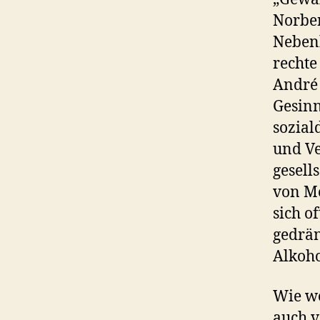
Norber
Nebenk
rechte
André 
Gesinn
sozial
und Ve
gesell
von Me
sich o
gedrän
Alkoh
Wie we
auch v