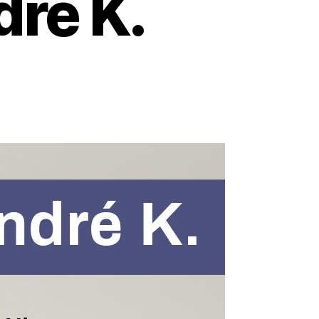
ré K.