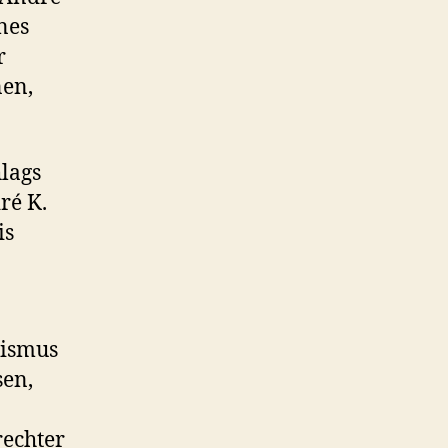
nes
r
nen,
lags
ré K.
is
nismus
sen,
rechter