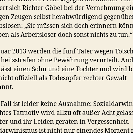
ert sich Richter Göbel bei der Vernehmung ei
gen Zeugen selbst herabwürdigend gegenübe
slosen: „Sie müssen sich doch erinnern kön
ben als Arbeitsloser doch sonst nichts zu tun.“
uar 2013 werden die fünf Täter wegen Totsch
iheitsstrafen ohne Bewährung verurteilt. And
lässt einen Sohn und eine Tochter und wird b
nicht offiziell als Todesopfer rechter Gewalt
annt.
 Fall ist leider keine Ausnahme: Sozialdarwi
chtes Tatmotiv wird allzu oft außer Acht gelas
fer und ihr Leiden geraten in Vergessenheit.
darwinismus ist nicht nur einendes Moment 