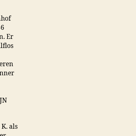
nhof
36
n. Er
lflos
weren
änner
 JN
K. als
er