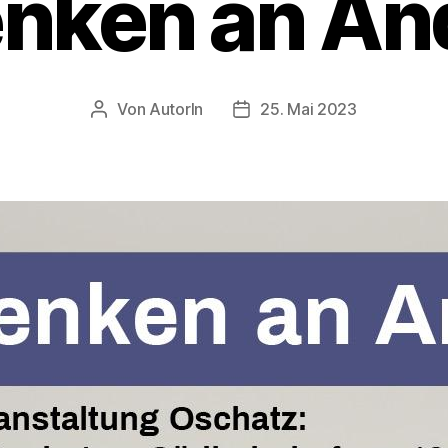
nken an And
Von
AutorIn
25. Mai 2023
Beitragsautor
Veröffentlichungsdatum