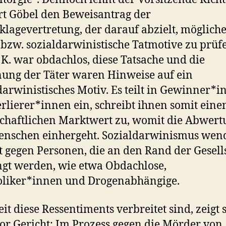
t Göbel den Beweisantrag der
lagevertretung, der darauf abzielt, möglich
 bzw. sozialdarwinistische Tatmotive zu prüfe
K. war obdachlos, diese Tatsache und die
ung der Täter waren Hinweise auf ein
darwinistisches Motiv. Es teilt in Gewinner*
rlierer*innen ein, schreibt ihnen somit eine
schaftlichen Marktwert zu, womit die Abwert
nschen einhergeht. Sozialdarwinismus wen
ft gegen Personen, die an den Rand der Gesell
gt werden, wie etwa Obdachlose,
oliker*innen und Drogenabhängige.
it diese Ressentiments verbreitet sind, zeigt 
or Gericht: Im Prozess gegen die Mörder von