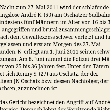
 Nacht zum 27. Mai 2011 wird der schlafende
gslose André K. (50) am Oschatzer Südbah
ndestens fünf Männern im Alter von 16 bis 
 angegriffen und brutal zusammengeschlage
ach dem Gewaltexzess schwer verletzt und hi
gelassen und erst am Morgen des 27. Mai
unden. K. erliegt am 1. Juni 2011 seinen sch
zungen. Am 8. Juni nimmt die Polizei drei M
er von 25 bis 36 Jahren fest. Unter den Tätern
et sich Ronny S. (27) aus Oschatz, der der
igen JN Oschatz bzw. dessen Nachfolger, der
chsen, zuzurechnen ist.
 das Gericht bezeichnet den Angriff auf André 
torgie“. Dennoch lehnt der Vorsitzende Richt