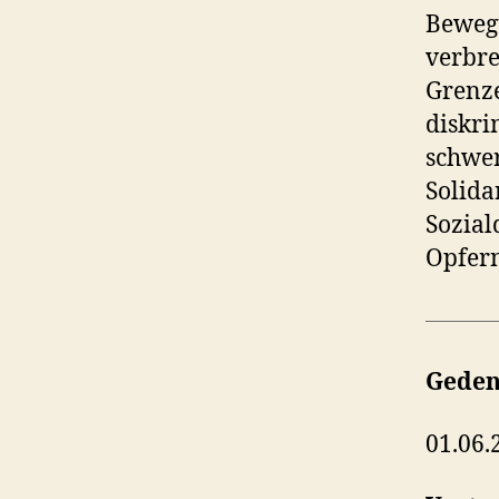
Bewegu
verbre
Grenze
diskri
schwer
Solida
Sozial
Opfern
Geden
01.06.