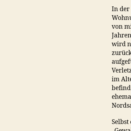
In der
Wohnun
von mi
Jahren
wird n
zurück
aufgef
Verlet
im Alt
befind
ehemal
Nordsa
Selbst
„Gewal