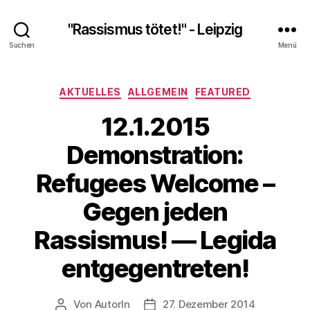
"Rassismus tötet!" - Leipzig
Suchen
Menü
Kategorien
AKTUELLES
ALLGEMEIN
FEATURED
12.1.2015
Demonstration:
Refugees Welcome –
Gegen jeden
Rassismus! — Legida
entgegentreten!
Von
AutorIn
27. Dezember 2014
Beitragsautor
Veröffentlichungsdatum