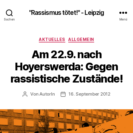
"Rassismus tötet!" - Leipzig
Suchen
Menü
Kategorien
AKTUELLES
ALLGEMEIN
Am 22.9. nach
Hoyerswerda: Gegen
rassistische Zustände!
Von
AutorIn
16. September 2012
Beitragsautor
Veröffentlichungsdatum