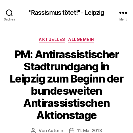
"Rassismus tötet!" - Leipzig
Suchen
Menü
Kategorien
AKTUELLES
ALLGEMEIN
PM: Antirassistischer
Stadtrundgang in
Leipzig zum Beginn der
bundesweiten
Antirassistischen
Aktionstage
Von
AutorIn
11. Mai 2013
Beitragsautor
Veröffentlichungsdatum