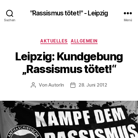
"Rassismus tötet!" - Leipzig
Suchen
Menü
Kategorien
AKTUELLES
ALLGEMEIN
Leipzig: Kundgebung
„Rassismus tötet!“
Von
AutorIn
28. Juni 2012
Beitragsautor
Veröffentlichungsdatum