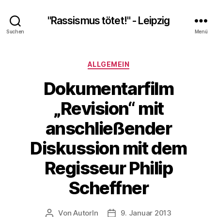
"Rassismus tötet!" - Leipzig
Suchen
Menü
Kategorien
ALLGEMEIN
Dokumentarfilm
„Revision“ mit
anschließender
Diskussion mit dem
Regisseur Philip
Scheffner
Von
AutorIn
9. Januar 2013
Beitragsautor
Veröffentlichungsdatum